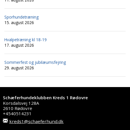
Sporhundetræning
15. august 2026
Hvalpetræning kl 18-19
17. august 2026
Sommerfest og jubilæumsfejring
29. august 2026
Schæferhundeklubben Kreds 1 Rødovre
Korsdalsvej 128A
2610 Rødovre
+4540514231
kreds1@schaeferhund.dk