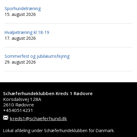
Sporhundetræning
15. august 2026
Hvalpetræning kl 18-19
17. august 2026
Sommerfest og jubilæumsfejring
29. august 2026
Schæferhundeklubben Kreds 1 Rødovre
Korsdalsvej 128A
2610 Rødovre
+4540514231
kreds1@schaeferhund.dk
Lokal afdeling under Schæferhundeklubben for Danmark.