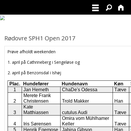
Rødovre SPH1 Open 2017
Prøve afholdt weekenden
1. april på Cathrineberg i Sengeløse og
2. april på Benzonsdal i Ishøj
Plac.
Hundefører
Hundenavn
Køn
1
Jan Herneth
ChaDe's Odessa
Tæve
Merete Frank
2
Christensen
Trold Makker
Han
Kate
3
Matthiassen
cutulus Audi
Tæve
Omira vom Mühlhamer
4
Iris Sørensen
Keller
Tæve
5
Henrik Egemose
Jabina Gibson
Han