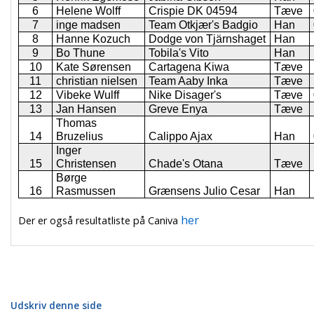
6
Helene Wolff
Crispie DK 04594
Tæve
7
inge madsen
Team Otkjær's Badgio
Han
8
Hanne Kozuch
Dodge von Tjärnshaget
Han
9
Bo Thune
Tobila's Vito
Han
10
Kate Sørensen
Cartagena Kiwa
Tæve
11
christian nielsen
Team Aaby Inka
Tæve
12
Vibeke Wulff
Nike Disager's
Tæve
13
Jan Hansen
Greve Enya
Tæve
Thomas
14
Bruzelius
Calippo Ajax
Han
Inger
15
Christensen
Chade's Otana
Tæve
Børge
16
Rasmussen
Grænsens Julio Cesar
Han
her
Der er også resultatliste på Caniva
Udskriv denne side