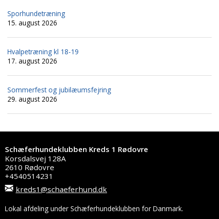
Sporhundetræning
15. august 2026
Hvalpetræning kl 18-19
17. august 2026
Sommerfest og jubilæumsfejring
29. august 2026
Schæferhundeklubben Kreds 1 Rødovre
Korsdalsvej 128A
2610 Rødovre
+4540514231
kreds1@schaeferhund.dk
Lokal afdeling under Schæferhundeklubben for Danmark.